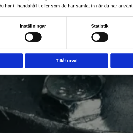
och silo
har tillhandahållit eller som de har samlat in när du har använt 
Inställningar
Statistik
opplingar, slangar, manometrar och tätningar – allt som behövs för 
lossning, med snabb leverans från vårt lager
Se produkterna
+46 11 31 36 60
Tillåt urval