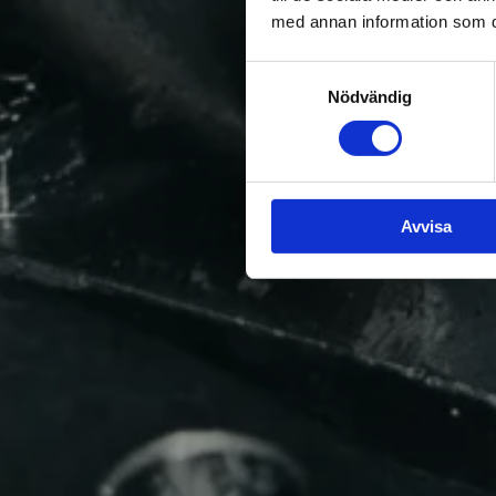
med annan information som du 
Samtyckesval
Nödvändig
Ventiler, k
Avvisa