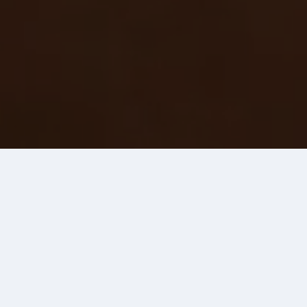
Trygghet dygnet runt
Uppstår ett problem? Vi finns
tillgängliga 24 timmar om dygnet.